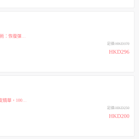
技術：恢復彈
鎖住水分，提供
定價 HKD370
HKD296
精華，100%
內，頭髮的蓬
定價 HKD250
HKD200