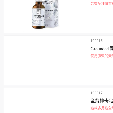
含有多種優質成
為疲憊的肌膚
果，只需...
100016
Grounded
使用強效的天
籽油和迷迭香，
黑...
100017
全能神奇霜
這款多用途全