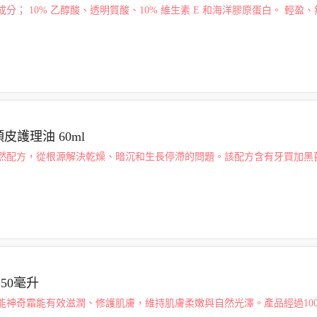
分； 10% 乙醇酸、透明質酸、10% 維生素 E 和海洋膠原蛋白。 輕盈
補充水分，同時針對皺紋，細紋，發紅，黑眼圈和其他老化的不良影響！
 頭皮護理油 60ml
然配方，從根源解決乾燥、暗沉和生長停滯的問題。該配方含有牙買加黑
三重功效的混合設計旨在促進長而健康的髮絲。使用Get to the Root -
50毫升
能神奇霜能有效滋潤、修護肌膚，維持肌膚柔嫩與自然光澤。產品經過10