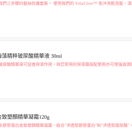
們三步驟的髮絲防護套裝。 使用我們的 SolarGlow™ 免沖洗乾洗髮，
紫外線侵害。 洗髮後搭配使用我們最暢銷的 SuperGloss™ 髮絲精華液，讓
ie 海藻精粹玻尿酸精華液 30ml
玻尿酸精華液可促進保濕作用，與您常用的保濕霜搭配使用亦可增強滋潤
高度保濕的透明質酸，有助於肌膚感覺柔軟舒適。
金致塑顏精華凝霜120g
水膠原蛋白金致塑顏精華凝霜，結合“滲透型膠原蛋白”和“滲透型玻尿酸”
。