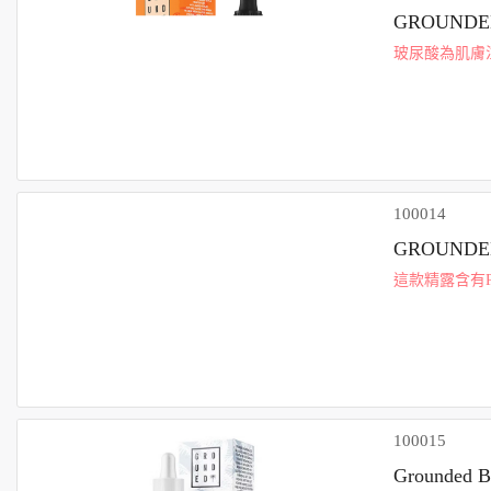
GROUND
玻尿酸為肌膚
成份則有助修
果，請於早上使
100014
GROUND
這款精露含有P
逆齡撫紋並築
輕，煥發出驚..
100015
Grounded 