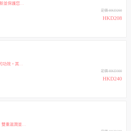
清新並保護您的
您的...
定價 HKD260
HKD208
的功效。其清
定價 HKD300
HKD240
，雙重滋潤並提