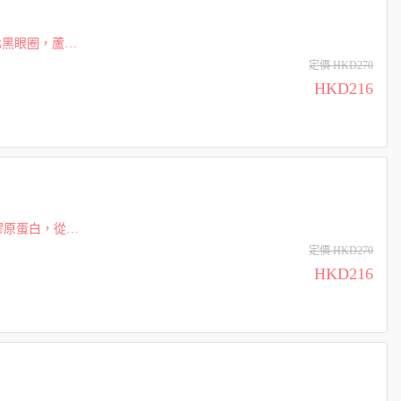
化黑眼圈，蘆薈
為達最佳效
定價 HKD270
HKD216
生膠原蛋白，從而
起來更加年
定價 HKD270
HKD216