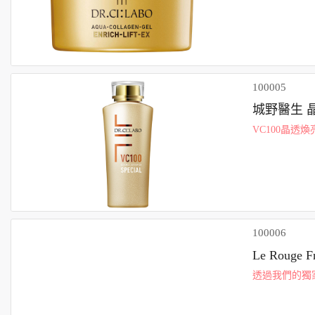
100005
城野醫生 晶
VC100晶透
系列中最高濃
100006
Le Roug
透過我們的獨
透明唇膏外殼
裹您的雙唇。從