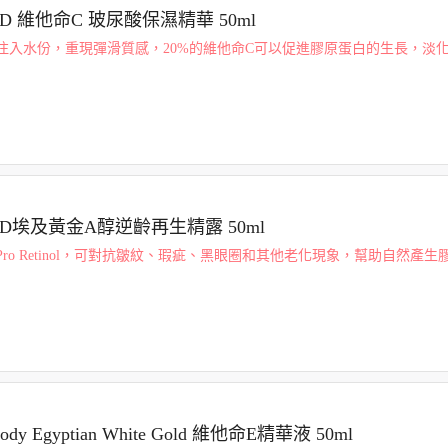
ED 維他命C 玻尿酸保濕精華 50ml
注入水份，重現彈滑質感，20%的維他命C可以促進膠原蛋白的生長，淡
復肌膚。抗衰老精華素有助控制多餘油脂，針對皺紋的細紋，改善膚質。
用，為肌...
ED埃及黃金A醇逆齡再生精露 50ml
ro Retinol，可對抗皺紋、瑕疵、黑眼圈和其他老化現象，幫助自然產
起光害的防禦與修護作用，溫和促進肌膚細胞的生成，令肌膚由內而外看
.
Body Egyptian White Gold 維他命E精華液 50ml