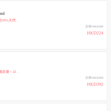
ml
99%天然來
尤加利、乳香
定價 HKD280
HKD224
護皮膚，以及
助自然提升和
定價 HKD490
HKD392