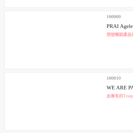
100009
PRAI Ag
頭號暢銷產品是
性，促進膠原
長效...
100010
WE ARE 
由專有的Tri
的用戶在短短
鬆度最多...