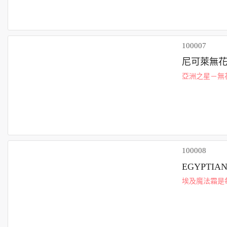
100007
尼可萊無花
亞洲之星－無
茶香調。 茉
果茶護手霜由乳
100008
EGYPTIA
埃及魔法霜是
及艷后克麗奧佩
深受名人和化..