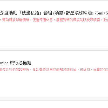
rks 深度助眠「枕邊私語」套組 (噴霧+舒壓滾珠精油) 75ml+5
，幫助釋放緊繃情緒，促進深層休息。屢獲殊榮的深度助眠枕頭噴霧，融合
岩蘭草與野生洋甘菊，幫助更快入睡，享受更安穩的一夜好眠。搭配注入
滾珠精油...
otanica 旅行必備組
組包含我們的超輕盈、多功效煥彩日間面部護理精油，可滋潤、滋養和保
面部瑜伽刮痧神奇蘑菇。將它們與我們的面部瑜珈健身練習一起使用，幫
探索我們特...