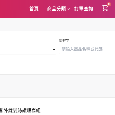
0
首頁
商品分類
訂單查詢
關鍵字
an抗紫外線髮絲護理套組