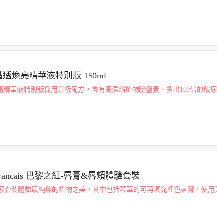
透煥亮精華液特別版 150ml
煥亮精華液特別版採用升級配方，含有高濃縮植物胎盤素、多出100倍的玻尿酸
度的維生素C。 高效抗老的精華成分滲透肌膚，增強緊致度和皮膚光澤。
e Francais 巴黎之紅-唇膏&唇頰體驗套裝
家套裝體驗最純粹的植物之美，其中包括奢華的可再填充紅色唇膏，使用
。這是充滿活力、標誌性的終極紅色。提供超柔滑的唇膏質地，像舒適的
茜草根中提...