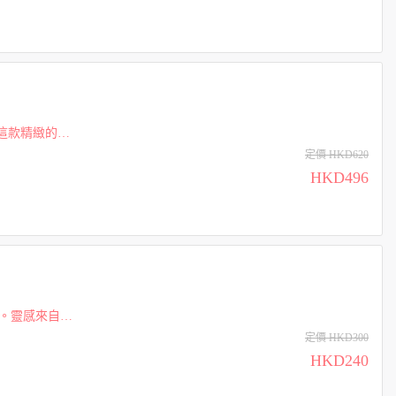
這款精緻的果
很適合。 無花
定價 HKD620
HKD496
。靈感來自埃
這款多功能膏霜
定價 HKD300
HKD240