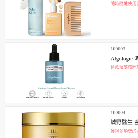
隨時隨地使用我
頭髮和頭皮免受
100003
Algolog
這款海藻精粹
爽的配方富含
100004
城野醫生 
獲得多項獎的
升肌膚緊實度