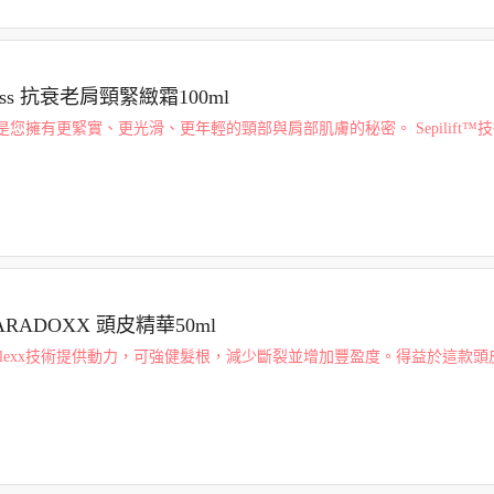
eless 抗衰老肩頸緊緻霜100ml
您擁有更緊實、更光滑、更年輕的頸部與肩部肌膚的秘密。 Sepilift™
蛋白生成。 透明質酸：幫助豐盈肌膚，填平皺紋。 乳木果油與角鯊烯：
PARADOXX 頭皮精華50ml
oplexx技術提供動力，可強健髮根，減少斷裂並增加豐盈度。得益於這款頭皮
4週內就看到了更濃密、更飽滿、更健康的頭髮。經臨床證明，在短短6週