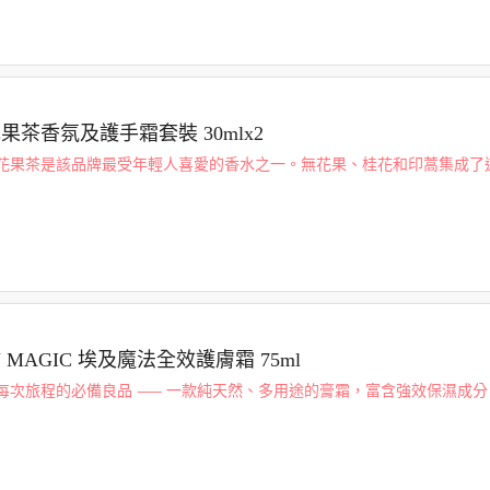
果茶香氛及護手霜套裝 30mlx2
花果茶是該品牌最受年輕人喜愛的香水之一。無花果、桂花和印蒿集成了
莉花昇華而成的柔滑精緻香氣。此套組小巧精美可愛，不論是自用或送禮都
木...
N MAGIC 埃及魔法全效護膚霜 75ml
每次旅程的必備良品 ⸺ 一款純天然、多用途的膏霜，富含強效保濕成分
特拉（Cleopatra）的古老配方，能從頭到腳滋潤、舒緩並修復肌膚。
.