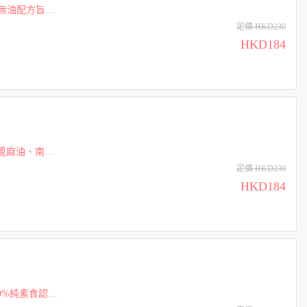
、無油配方旨在
 為獲得最佳效
定價 HKD230
HKD184
蓖麻油、南瓜
 迷迭香、南瓜和
定價 HKD230
HKD184
0%純素食認