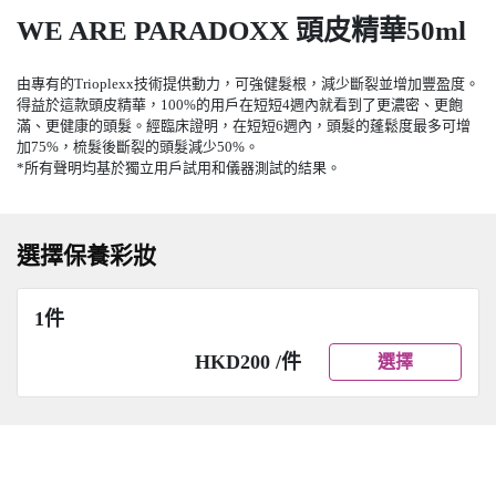
WE ARE PARADOXX 頭皮精華50ml
由專有的Trioplexx技術提供動力，可強健髮根，減少斷裂並增加豐盈度。
得益於這款頭皮精華，100%的用戶在短短4週內就看到了更濃密、更飽
滿、更健康的頭髮。經臨床證明，在短短6週內，頭髮的蓬鬆度最多可增
加75%，梳髮後斷裂的頭髮減少50%。
*所有聲明均基於獨立用戶試用和儀器測試的結果。
選擇保養彩妝
1件
HKD200 /件
選擇