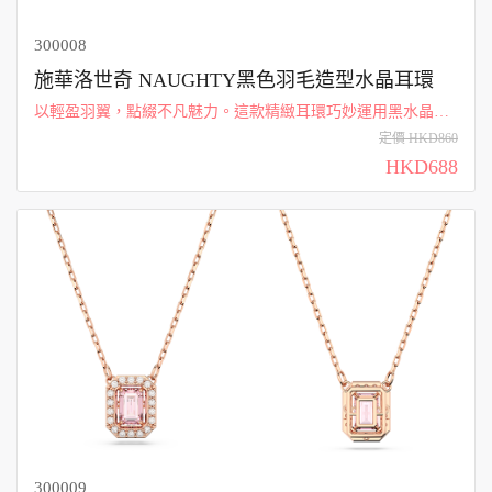
300008
施華洛世奇 NAUGHTY黑色羽毛造型水晶耳環
以輕盈羽翼，點綴不凡魅力。這款精緻耳環巧妙運用黑水晶的
深邃與玫瑰金的溫潤，交織出剛柔並濟的視覺層次。無論是搭
定價 HKD860
配俐落的商務套裝或是華麗的晚宴服飾，都能在耳畔閃耀優雅
HKD688
卻又自信的時尚態度。 材質： 水晶、...
300009