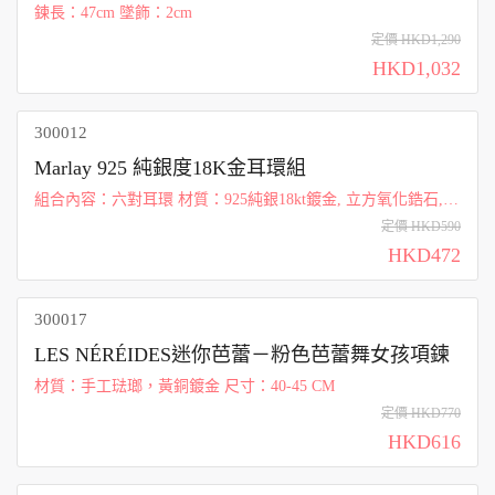
鍊長：47cm 墜飾：2cm
定價 HKD1,290
HKD1,032
300012
Marlay 925 純銀度18K金耳環組
組合內容：六對耳環 材質：925純銀18kt鍍金, 立方氧化鋯石,
蛋白石元素
定價 HKD590
HKD472
300017
LES NÉRÉIDES迷你芭蕾－粉色芭蕾舞女孩項鍊
材質：手工琺瑯，黃銅鍍金 尺寸：40-45 CM
定價 HKD770
HKD616