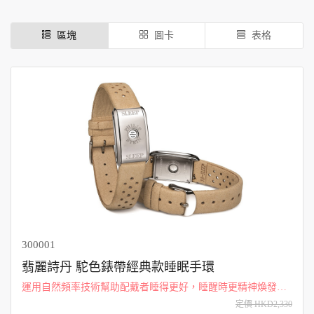
區塊
圖卡
表格
300001
翡麗詩丹 駝色錶帶經典款睡眠手環
運用自然頻率技術幫助配戴者睡得更好，睡醒時更精神煥發；
透氣柔軟的超細纖維材質手環，讓肌膚在夜裡也能自在呼吸，
定價 HKD2,330