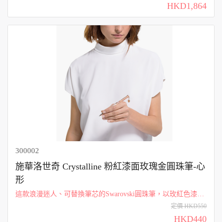
提供無比舒適的配戴感受。本產品無須裝載電池。手環材質︰
HKD1,864
超細纖維 尺寸: 23.7 x ...
300002
施華洛世奇 Crystalline 粉紅漆面玫瑰金圓珠筆-心
形
這款浪漫迷人、可替換筆芯的Swarovski圓珠筆，以玫紅色漆面
金屬搭配玫瑰金色鍍層，展現優雅知性的氣質，加上筆桿上大
定價 HKD550
量閃亮悅目的Swarovski水晶，以及帶有「LOVE」字樣、鑲有S
HKD440