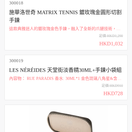
300018
施華洛世奇 MATRIX TENNIS 鍍玫瑰金圓形切割
手鍊
這款典雅迷人的鍍玫瑰金色手鍊，融入了全新的爪鏈技術，並
由兩條精緻悅目的透明水晶飾鏈交織而成，加上創新別緻的鈕
定價 HKD1,290
扣裝飾，確保佩戴舒適之餘，又能為手腕增添優美點綴。如此
HKD1,032
獨特設計，既含蓄又美不勝收。 材質:...
300019
LES NÉRÉIDES 天堂街淡香精30ML+手鍊小袋組
內容物： RUE PARADIS 香水: 30ML*1 金色琉璃八角星&含羞
草手鍊*1 尺寸：15.5 + 3.5公分延長鏈*1 經典品牌化妝包*1
定價 HKD910
HKD728