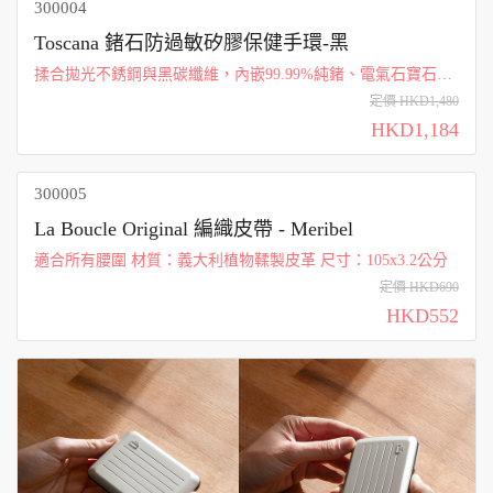
300004
Toscana 鍺石防過敏矽膠保健手環-黑
揉合拋光不銹鋼與黑碳纖維，內嵌99.99%純鍺、電氣石寶石和
稀土釹磁鐵，提供最適量的負離子、遠紅外線和靜磁場。 長
定價 HKD1,480
度：18.5 + 3.5cm (可調整) 寬度：12mm 重量：47.7g
HKD1,184
300005
La Boucle Original 編織皮帶 - Meribel
適合所有腰圍 材質：義大利植物鞣製皮革 尺寸：105x3.2公分
定價 HKD690
HKD552