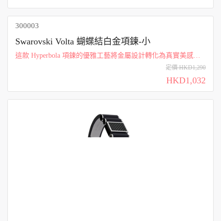
warovsk...
300003
Swarovski Volta 蝴蝶結白金項鍊-小
這款 Hyperbola 項鍊的優雅工藝將金屬設計轉化為真實美感。
墜鏈以鍍白金色材質打造，整體設計成類似蝴蝶結的形狀，飾
定價 HKD1,290
以鑲鑽工藝固定的整列透明仿水晶，閃亮動人。兩顆精緻的寶
HKD1,032
石外加蝴蝶結中央的一顆圓形...