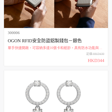
300006
OGON RFID安全防盜鋁製錢包－銀色
單手快速開啟，可容納多達10張卡和紙鈔，具有防水功能與RFI
D安全功能 尺寸：10.8×7.5×1.9 cm 重量：85 g
定價 HKD430
HKD344