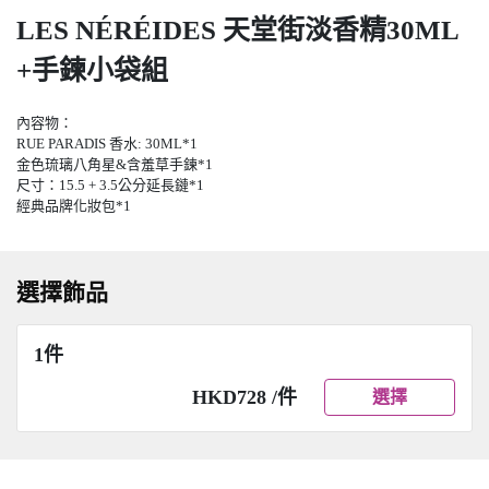
LES NÉRÉIDES 天堂街淡香精30ML
+手鍊小袋組
內容物：
RUE PARADIS 香水: 30ML*1
金色琉璃八角星&含羞草手鍊*1
尺寸：15.5 + 3.5公分延長鏈*1
經典品牌化妝包*1
選擇飾品
1件
HKD728 /件
選擇