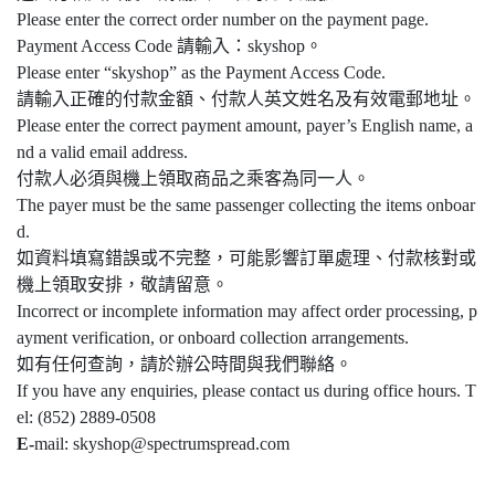
Please enter the correct order number on the payment page.
Payment Access Code 請輸入：skyshop。
Please enter “skyshop” as the Payment Access Code.
請輸入正確的付款金額、付款人英文姓名及有效電郵地址。
Please enter the correct payment amount, payer’s English name, a
nd a valid email address.
付款人必須與機上領取商品之乘客為同一人。
The payer must be the same passenger collecting the items onboar
d.
如資料填寫錯誤或不完整，可能影響訂單處理、付款核對或
機上領取安排，敬請留意。
Incorrect or incomplete information may affect order processing, p
ayment verification, or onboard collection arrangements.
如有任何查詢，請於辦公時間與我們聯絡。
If you have any enquiries, please contact us during office hours. T
el: (852) 2889-0508
E-
mail: skyshop@spectrumspread.com