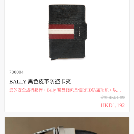
700004
BALLY 黑色皮革防盜卡夾
您的安全旅行夥伴，Bally 智慧錢包具備RFID防盜功能，以按
鈕開合，結實的鋁盒可容納多達6張卡片。 通過外部手柄可輕
定價 HKD1,490
鬆拿取卡片，無需打開按鈕卡扣。這款皮革錢夾飾有標誌性的
HKD1,192
Bally條紋，內裡還配...