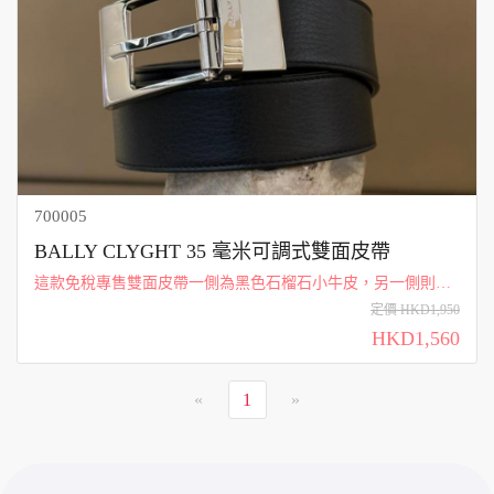
700005
BALLY CLYGHT 35 毫米可調式雙面皮帶
這款免稅專售雙面皮帶一側為黑色石榴石小牛皮，另一側則是
烏木色的光亮小牛皮。 拋光鍍鉑金的扣環上刻有BALLY 標
定價 HKD1,950
誌。
HKD1,560
«
1
»