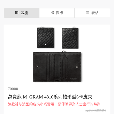
區塊
圖卡
表格
700001
萬寶龍 M_GRAM 4810系列袖珍型6卡皮夾
這款袖珍造型的皮夾小巧實用，是伴隨專業人士出行的時尚單
品。 採用柔軟皮革製成，刻有其萬寶龍「M」字圖案。除了 6
定價 HKD3,200