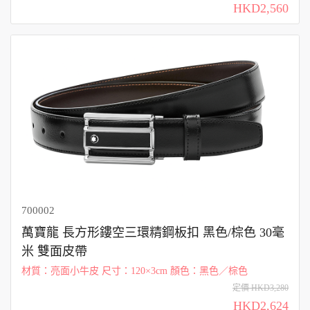
卡式隔層和多個紙鈔隔層和收據口袋外，還可以繫於掛頸帶使
HKD2,560
用，功能更加實用。 尺寸...
700002
萬寶龍 長方形鏤空三環精鋼板扣 黑色/棕色 30毫
米 雙面皮帶
材質：亮面小牛皮 尺寸：120×3cm 顏色：黑色／棕色
定價 HKD3,280
HKD2,624