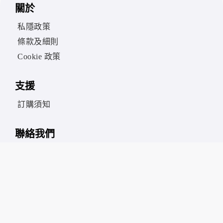
關於
私隱政策
條款及細則
Cookie 政策
支援
訂購須知
聯絡我們
skyshop@spectrumspread.com
9:30am – 5:30pm
星期一至星期五（公眾假期除外）
香港海關貴金屬及寶石 A 類註冊號碼：A-B-26-05-10
939