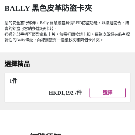
BALLY 黑色皮革防盜卡夾
您的安全旅行夥伴，Bally 智慧錢包具備RFID防盜功能，以按鈕開合，結
實的鋁盒可容納多達6張卡片。
通過外部手柄可輕鬆拿取卡片，無需打開按鈕卡扣。這款皮革錢夾飾有標
誌性的Bally條紋，內裡還配有一個紙鈔夾和兩個卡片夾。
選擇精品
1件
HKD1,192 /件
選擇