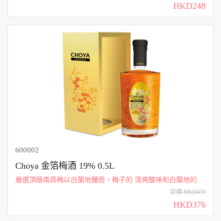
限定熟成梅酒的生產數每年都不一樣。經過三年的熟成，豐潤
HKD248
的酒香和濃郁果香混合一體，值得...
600002
Choya 金箔梅酒 19% 0.5L
嚴選頂級南高梅以白蘭地釀造，梅子的 清爽酸味和白蘭地的醇
厚交織出華貴的 口感。瓶內的金箔如梅花飄落般地飛 舞，彷彿
定價 HKD470
一場華麗演出。
HKD376