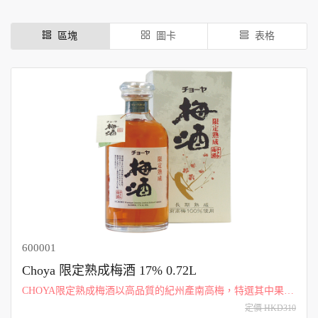
區塊
圖卡
表格
600001
Choya 限定熟成梅酒 17% 0.72L
CHOYA限定熟成梅酒以高品質的紀州產南高梅，特選其中果粒
厚實的梅子釀製。果實的品質數量因年產收而異，因此CHOYA
定價 HKD310