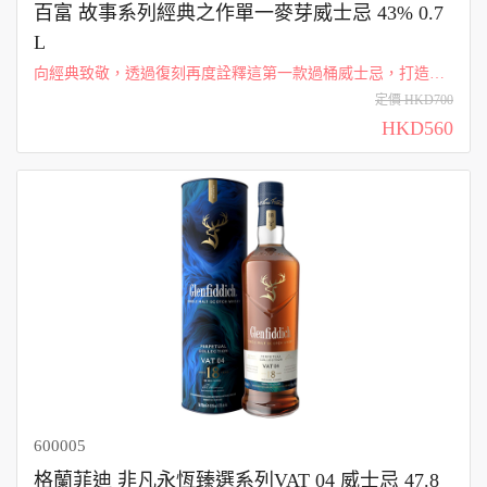
百富 故事系列經典之作單一麥芽威士忌 43% 0.7
L
向經典致敬，透過復刻再度詮釋這第一款過桶威士忌，打造這
款百富經典之作，它在美國橡木桶中成熟，並過桶至Oloroso雪
定價 HKD700
利酒桶，展顯香甜口感，香草和些許辛香料風味 。
HKD560
600005
格蘭菲迪 非凡永恆臻選系列VAT 04 威士忌 47.8