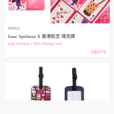
000025
Isaac Spellman X 香港航空 撲克牌
Isaac Spellman x HKA Playing Cards
HKD78