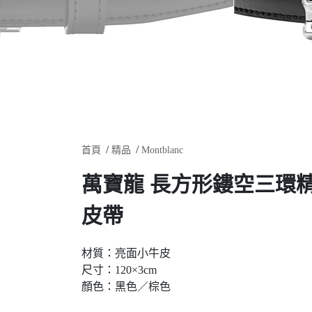
首頁
精品
Montblanc
萬寶龍 長方形鏤空三環精鋼
皮帶
材質：亮面小牛皮
尺寸：120×3cm
顏色：黑色／棕色