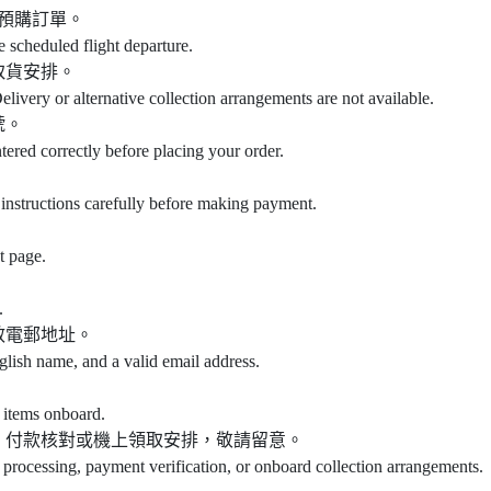
之預購訂單。
e scheduled flight departure.
取貨安排。
elivery or alternative collection arrangements are not available.
號。
ntered correctly before placing your order.
instructions carefully before making payment.
t page.
.
效電郵地址。
glish name, and a valid email address.
 items onboard.
、付款核對或機上領取安排，敬請留意。
 processing, payment verification, or onboard collection arrangements.