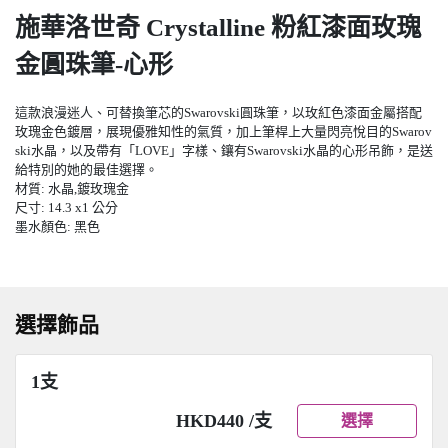
施華洛世奇 Crystalline 粉紅漆面玫瑰
金圓珠筆-心形
這款浪漫迷人、可替換筆芯的Swarovski圓珠筆，以玫紅色漆面金屬搭配
玫瑰金色鍍層，展現優雅知性的氣質，加上筆桿上大量閃亮悅目的Swarov
ski水晶，以及帶有「LOVE」字樣、鑲有Swarovski水晶的心形吊飾，是送
給特別的她的最佳選擇。
材質: 水晶,鍍玫瑰金
尺寸: 14.3 x1 公分
墨水顏色: 黑色
選擇飾品
1支
HKD440 /支
選擇