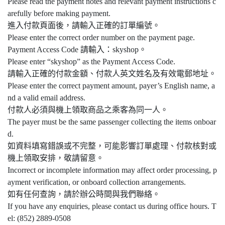
Please read the payment notes and relevant payment instructions c
arefully before making payment.
進入付款頁面後，請輸入正確的訂單編號。
Please enter the correct order number on the payment page.
Payment Access Code 請輸入：skyshop。
Please enter “skyshop” as the Payment Access Code.
請輸入正確的付款金額、付款人英文姓名及有效電郵地址。
Please enter the correct payment amount, payer’s English name, a
nd a valid email address.
付款人必須與機上領取商品之乘客為同一人。
The payer must be the same passenger collecting the items onboar
d.
如資料填寫錯誤或不完整，可能影響訂單處理、付款核對或
機上領取安排，敬請留意。
Incorrect or incomplete information may affect order processing, p
ayment verification, or onboard collection arrangements.
如有任何查詢，請於辦公時間與我們聯絡。
If you have any enquiries, please contact us during office hours. T
el: (852) 2889-0508