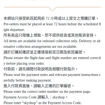
本網站只接受航班起飛前 72 小時或以上提交之預購訂單。
Pre-orders must be placed at least 72 hours before the scheduled fl
ight departure.
所有商品只限機上領取，恕不提供送貨或其他取貨安排。
All items are available for onboard collection only. Delivery or alt
ernative collection arrangements are not available.
請於訂購前確認並正確填寫航班日期及航班編號。
Please ensure the flight date and flight number are entered correctl
y before placing your order.
付款前，請先細閱付款說明及相關付款指示。
Please read the payment notes and relevant payment instructions c
arefully before making payment.
進入付款頁面後，請輸入正確的訂單編號。
Please enter the correct order number on the payment page.
Payment Access Code 請輸入：skyshop。
Please enter “skyshop” as the Payment Access Code.