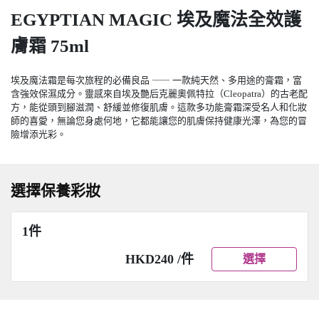
EGYPTIAN MAGIC 埃及魔法全效護
膚霜 75ml
埃及魔法霜是每次旅程的必備良品 ⸺ 一款純天然、多用途的膏霜，富
含強效保濕成分。靈感來自埃及艷后克麗奧佩特拉（Cleopatra）的古老配
方，能從頭到腳滋潤、舒緩並修復肌膚。這款多功能膏霜深受名人和化妝
師的喜愛，無論您身處何地，它都能讓您的肌膚保持健康光澤，為您的冒
險增添光彩。
選擇保養彩妝
1件
HKD240 /件
選擇