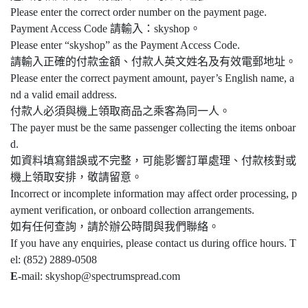
Please enter the correct order number on the payment page.
Payment Access Code 請輸入：skyshop。
Please enter “skyshop” as the Payment Access Code.
請輸入正確的付款金額、付款人英文姓名及有效電郵地址。
Please enter the correct payment amount, payer’s English name, a
nd a valid email address.
付款人必須與機上領取商品之乘客為同一人。
The payer must be the same passenger collecting the items onboar
d.
如資料填寫錯誤或不完整，可能影響訂單處理、付款核對或
機上領取安排，敬請留意。
Incorrect or incomplete information may affect order processing, p
ayment verification, or onboard collection arrangements.
如有任何查詢，請於辦公時間與我們聯絡。
If you have any enquiries, please contact us during office hours. T
el: (852) 2889-0508
E-
mail: skyshop@spectrumspread.com