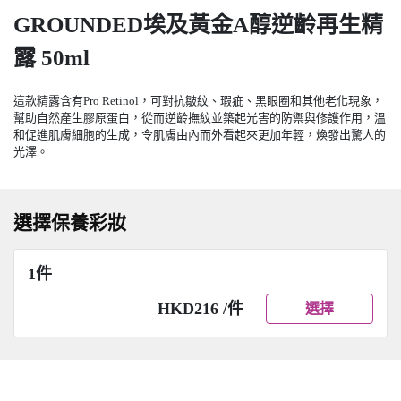
GROUNDED埃及黃金A醇逆齡再生精
露 50ml
這款精露含有Pro Retinol，可對抗皺紋、瑕疵、黑眼圈和其他老化現象，
幫助自然產生膠原蛋白，從而逆齡撫紋並築起光害的防禦與修護作用，溫
和促進肌膚細胞的生成，令肌膚由內而外看起來更加年輕，煥發出驚人的
光澤。
選擇保養彩妝
1件
HKD216 /件
選擇