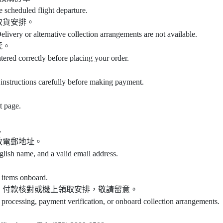
e scheduled flight departure.
取貨安排。
elivery or alternative collection arrangements are not available.
號。
ntered correctly before placing your order.
instructions carefully before making payment.
t page.
.
效電郵地址。
glish name, and a valid email address.
 items onboard.
、付款核對或機上領取安排，敬請留意。
 processing, payment verification, or onboard collection arrangements.