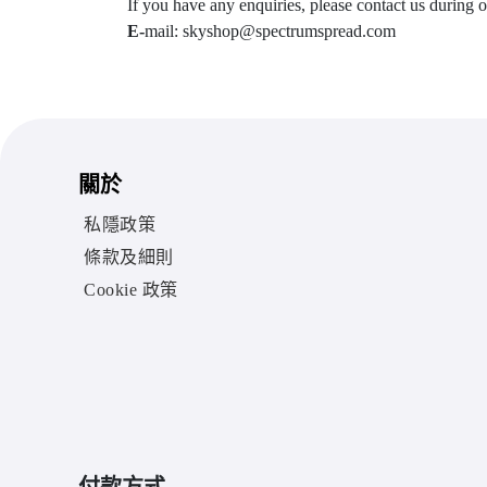
If you have any enquiries, please contact us during 
E-
mail: skyshop@spectrumspread.com
關於
私隱政策
條款及細則
Cookie 政策
付款方式