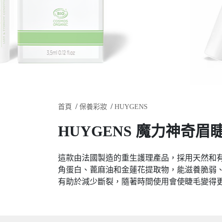
首頁
保養彩妝
HUYGENS
HUYGENS 魔力神奇眉睫
這款由法國製造的重生護理產品，採用天然和
角蛋白、蓖麻油和金蓮花提取物，能滋養脆弱
有助於減少斷裂，隨著時間使用會使睫毛變得