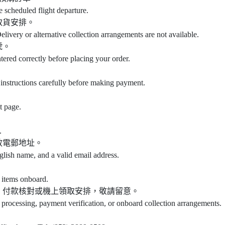
e scheduled flight departure.
取貨安排。
elivery or alternative collection arrangements are not available.
號。
ntered correctly before placing your order.
instructions carefully before making payment.
t page.
.
效電郵地址。
glish name, and a valid email address.
 items onboard.
、付款核對或機上領取安排，敬請留意。
 processing, payment verification, or onboard collection arrangements.