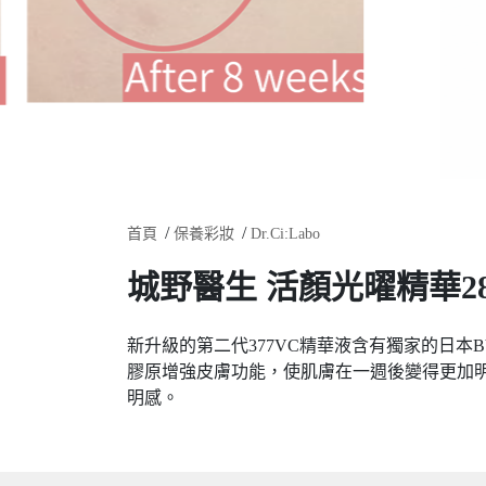
首頁
保養彩妝
Dr.Ci:Labo
城野醫生 活顏光曜精華2
新升級的第二代377VC精華液含有獨家的日本BV
膠原增強皮膚功能，使肌膚在一週後變得更加
明感。