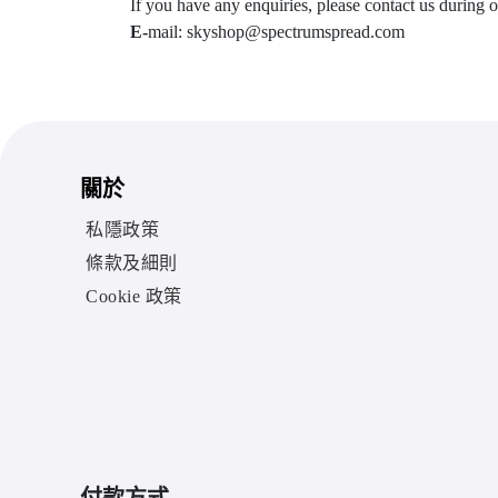
If you have any enquiries, please contact us during 
E-
mail: skyshop@spectrumspread.com
關於
私隱政策
條款及細則
Cookie 政策
付款方式