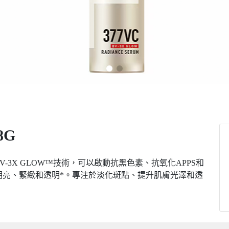
8G
-3X GLOW™技術，可以啟動抗黑色素、抗氧化APPS和
明亮、緊緻和透明*。專注於淡化斑點、提升肌膚光澤和透