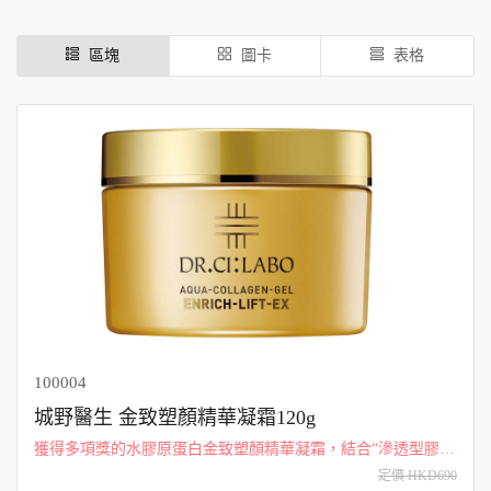
區塊
圖卡
表格
100004
城野醫生 金致塑顏精華凝霜120g
獲得多項獎的水膠原蛋白金致塑顏精華凝霜，結合“滲透型膠原
蛋白”和“滲透型玻尿酸”，雙重滋潤並提升肌膚緊實度。
定價 HKD690