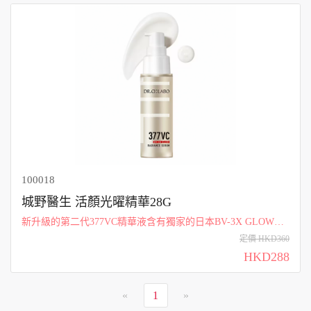
100018
城野醫生 活顏光曜精華28G
新升級的第二代377VC精華液含有獨家的日本BV-3X GLOW™
技術，可以啟動抗黑色素、抗氧化APPS和膠原增強皮膚功能，
定價 HKD360
使肌膚在一週後變得更加明亮、緊緻和透明*。專注於淡化斑
HKD288
點、提升肌膚光澤和透明...
«
1
»