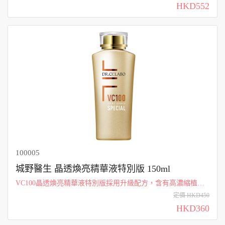
HKD552
100005
城野醫生 晶透煥亮精華液特別版 150ml
VC100晶透煥亮精華液特別版採用升級配方，含有高濃縮植物
胎盤素、多出100倍的玻尿酸以及VC100系列中最高濃度的維生
定價 HKD450
素C。 高效抗老的精華成分滲透肌膚，增強緊致度和皮膚光
HKD360
澤。