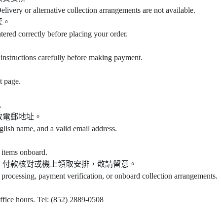
elivery or alternative collection arrangements are not available.
號。
ntered correctly before placing your order.
instructions carefully before making payment.
t page.
.
效電郵地址。
glish name, and a valid email address.
 items onboard.
、付款核對或機上領取安排，敬請留意。
 processing, payment verification, or onboard collection arrangements.
office hours. Tel: (852) 2889-0508