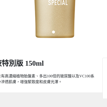
別版 150ml
有高濃縮植物胎盤素、多出100倍的玻尿酸以及VC100系
分滲透肌膚，增強緊致度和皮膚光澤。