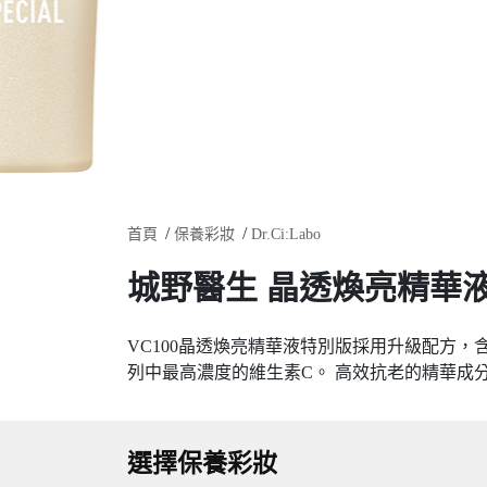
首頁
保養彩妝
Dr.Ci:Labo
城野醫生 晶透煥亮精華液特
VC100晶透煥亮精華液特別版採用升級配方，含
列中最高濃度的維生素C。 高效抗老的精華成
選擇保養彩妝