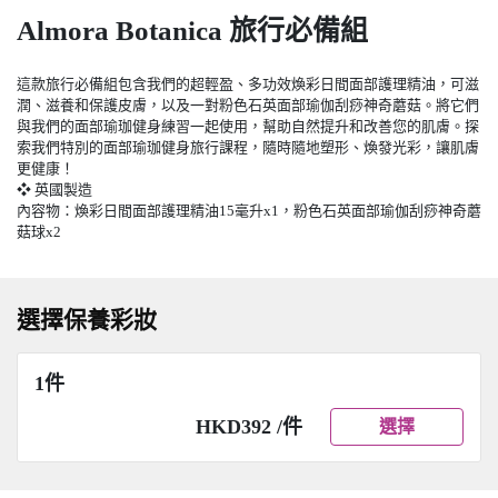
Almora Botanica 旅行必備組
這款旅行必備組包含我們的超輕盈、多功效煥彩日間面部護理精油，可滋
潤、滋養和保護皮膚，以及一對粉色石英面部瑜伽刮痧神奇蘑菇。將它們
與我們的面部瑜珈健身練習一起使用，幫助自然提升和改善您的肌膚。探
索我們特別的面部瑜珈健身旅行課程，隨時隨地塑形、煥發光彩，讓肌膚
更健康！
❖ 英國製造
內容物：煥彩日間面部護理精油15毫升x1，粉色石英面部瑜伽刮痧神奇蘑
菇球x2
選擇保養彩妝
1件
HKD392 /件
選擇