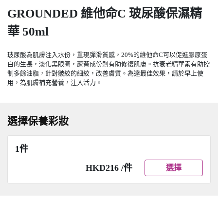
GROUNDED 維他命C 玻尿酸保濕精
華 50ml
玻尿酸為肌膚注入水份，重現彈滑質感，20%的維他命C可以促進膠原蛋
白的生長，淡化黑眼圈，蘆薈成份則有助修復肌膚。抗衰老精華素有助控
制多餘油脂，針對皺紋的細紋，改善膚質。為達最佳效果，請於早上使
用，為肌膚補充營養，注入活力。
選擇保養彩妝
1件
HKD216 /件
選擇