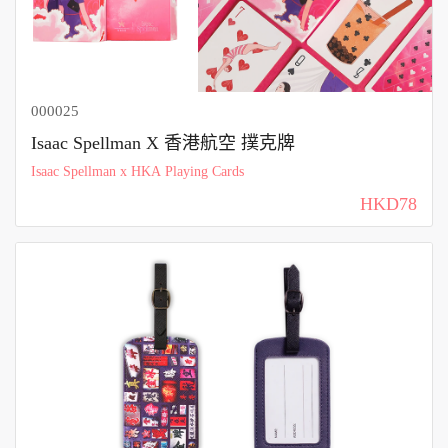
000025
Isaac Spellman X 香港航空 撲克牌
Isaac Spellman x HKA Playing Cards
HKD78