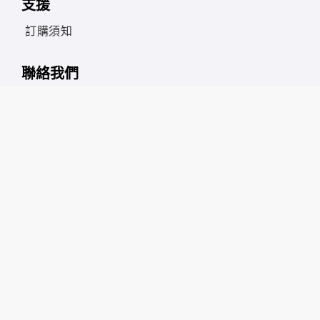
支援
訂購須知
聯絡我們
skyshop@spectrumspread.com
9:30am – 5:30pm
星期一至星期五（公眾假期除外）
香港海關貴金屬及寶石 A 類註冊號碼：A-B-26-05-10
939
Hong Kong Customs DPMS Category A Registration Nu
mber: A-B-26-05-10939
付款方式