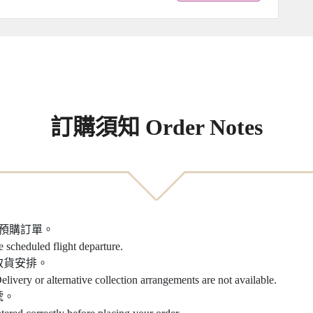
訂購須知 Order Notes
之預購訂單。
e scheduled flight departure.
取貨安排。
elivery or alternative collection arrangements are not available.
號。