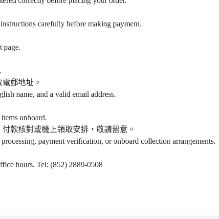
ntered correctly before placing your order.
instructions carefully before making payment.
t page.
.
效電郵地址。
glish name, and a valid email address.
 items onboard.
、付款核對或機上領取安排，敬請留意。
 processing, payment verification, or onboard collection arrangements.
office hours. Tel: (852) 2889-0508