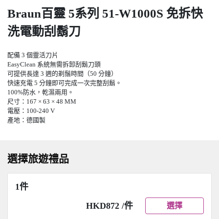
Braun百靈 5系列 51-W1000S 免拆快
洗電動刮鬍刀
配備 3 個靈活刀片
EasyClean 系統無需拆卸刮鬍刀頭
可提供長達 3 週的剃鬚時間（50 分鐘）
快速充電 5 分鐘即可完成一次完整刮鬍。
100%防水，乾濕兩用。
尺寸：167 × 63 × 48 MM
電壓：100-240 V
產地：德國製
選擇旅遊禮品
1件
HKD872 /件
選擇