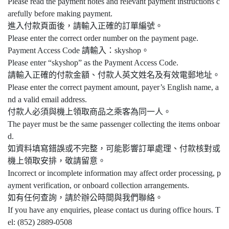
Please read the payment notes and relevant payment instructions c
arefully before making payment.
進入付款頁面後，請輸入正確的訂單編號。
Please enter the correct order number on the payment page.
Payment Access Code 請輸入：skyshop。
Please enter “skyshop” as the Payment Access Code.
請輸入正確的付款金額、付款人英文姓名及有效電郵地址。
Please enter the correct payment amount, payer’s English name, a
nd a valid email address.
付款人必須與機上領取商品之乘客為同一人。
The payer must be the same passenger collecting the items onboar
d.
如資料填寫錯誤或不完整，可能影響訂單處理、付款核對或
機上領取安排，敬請留意。
Incorrect or incomplete information may affect order processing, p
ayment verification, or onboard collection arrangements.
如有任何查詢，請於辦公時間與我們聯絡。
If you have any enquiries, please contact us during office hours. T
el: (852) 2889-0508