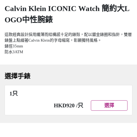
Calvin Klein ICONIC Watch 簡約大L
OGO中性腕錶
這款經典設計採用纖薄而結構感十足的錶殼，配以鍍金錶圈和指針，雙層
錶盤上點綴著Calvin Klein的字母縮寫，彰顯獨特風格。
錶徑35mm
防水3ATM
選擇手錶
1只
HKD920 /只
選擇