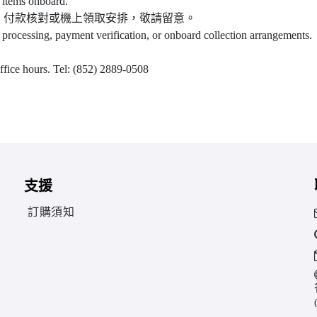
 items onboard.
、付款核對或機上領取安排，敬請留意。
 processing, payment verification, or onboard collection arrangements.
office hours. Tel: (852) 2889-0508
支援
訂購須知