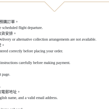
之預購訂單。
e scheduled flight departure.
取貨安排。
elivery or alternative collection arrangements are not available.
號。
ntered correctly before placing your order.
instructions carefully before making payment.
t page.
.
效電郵地址。
glish name, and a valid email address.