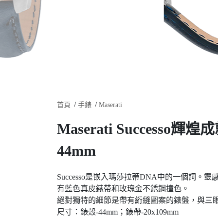
首頁
手錶
Maserati
Maserati Succes
44mm
Successo是嵌入瑪莎拉蒂DNA中的一個詞
有藍色真皮錶帶和玫瑰金不銹鋼撞色。
絕對獨特的細節是帶有絎縫圖案的錶盤，與三
尺寸：錶殼-44mm；錶帶-20x109mm