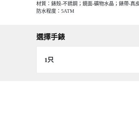
材質：錶殼-不銹鋼；鏡面-礦物水晶；錶帶-真
防水程度：5ATM
選擇手錶
1只