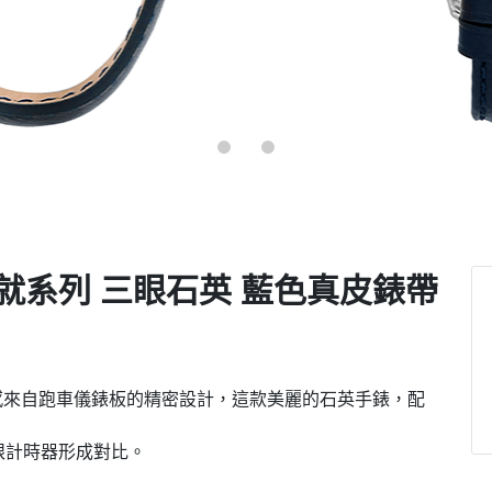
so輝煌成就系列 三眼石英 藍色真皮錶帶
。靈感來自跑車儀錶板的精密設計，這款美麗的石英手錶，配
眼計時器形成對比。