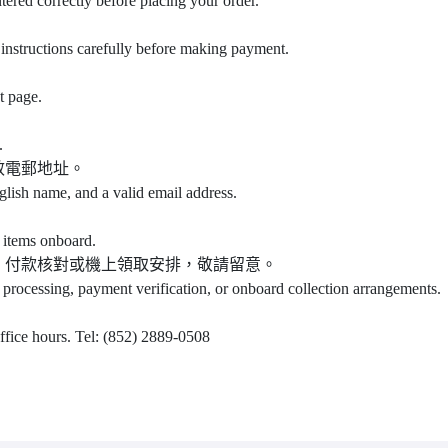
ntered correctly before placing your order.
instructions carefully before making payment.
t page.
.
效電郵地址。
glish name, and a valid email address.
 items onboard.
、付款核對或機上領取安排，敬請留意。
 processing, payment verification, or onboard collection arrangements.
office hours. Tel: (852) 2889-0508