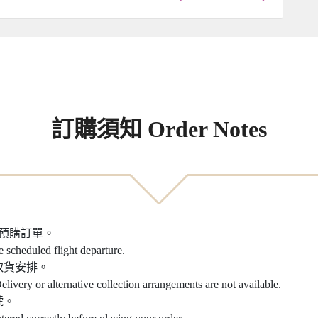
訂購須知 Order Notes
之預購訂單。
e scheduled flight departure.
取貨安排。
elivery or alternative collection arrangements are not available.
號。