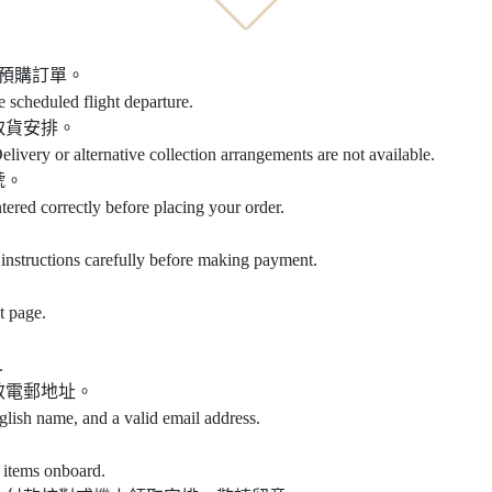
之預購訂單。
e scheduled flight departure.
取貨安排。
elivery or alternative collection arrangements are not available.
號。
ntered correctly before placing your order.
instructions carefully before making payment.
t page.
.
效電郵地址。
glish name, and a valid email address.
 items onboard.